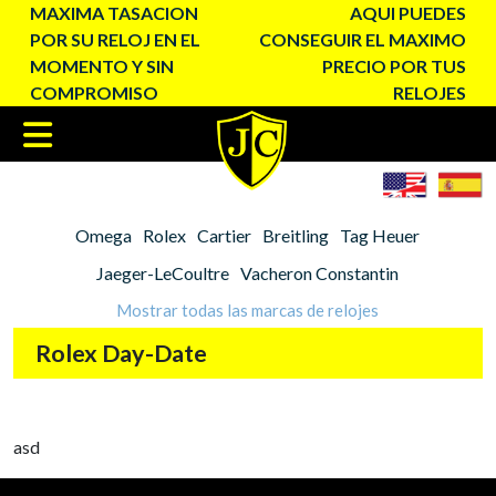
MAXIMA TASACION
AQUI PUEDES
POR SU RELOJ EN EL
CONSEGUIR EL MAXIMO
MOMENTO Y SIN
PRECIO POR TUS
COMPROMISO
RELOJES
Omega
Rolex
Cartier
Breitling
Tag Heuer
Jaeger-LeCoultre
Vacheron Constantin
Mostrar todas las marcas de relojes
Rolex Day-Date
asd